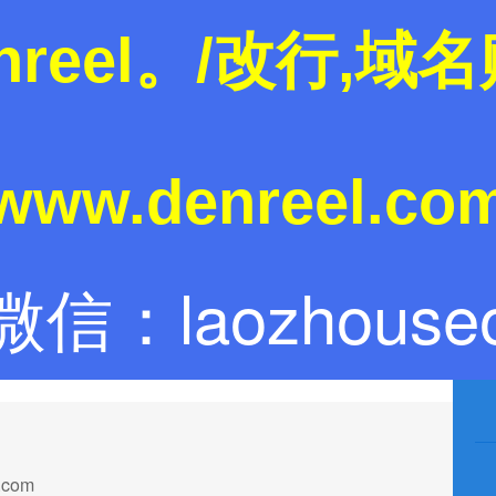
nreel。/改行,
ww.denreel.c
微信：laozhouse
.com